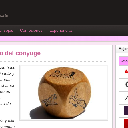
ENGAÑO
onsejos
Confesiones
Experiencias
Mejor
so del cónyuge
Siti
sde hace
 feliz y
o andan
el amor,
 no es
a
ora de
a y ella
 casadas