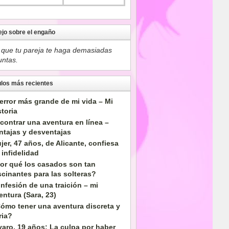
jo sobre el engaño
a que tu pareja te haga demasiadas
untas.
ulos más recientes
 error más grande de mi vida – Mi
storia
contrar una aventura en línea –
ntajas y desventajas
jer, 47 años, de Alicante, confiesa
 infidelidad
or qué los casados son tan
scinantes para las solteras?
nfesión de una traición – mi
entura (Sara, 23)
ómo tener una aventura discreta y
ria?
varo, 19 años: La culpa por haber