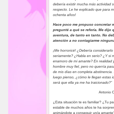
debería existir mucha más actividad s
respecto. Le he explicado que para m
ochenta años!
Hace poco me propuso concretar mi
pregunté a qué se refería. Me dijo 
aventura, de tanto en tanto. No deb
atención a no contagiarme ninguna
¡Me horroricé! ¿Debería considerarlo
seriamente? ¿Habla en serio? ¿Y si 
enamoro de mi amante? En realidad 
hombre muy fiel, pero no querría pasa
de mis días en completa abstinencia.
luego pienso, ¿cómo le llegan estas 
será que ella ya me ha traicionado?”
Antonio C
¿Esta situación te es familiar? ¿Tu pa
estable de muchos años te ha sorpre
animándote a conseguir un/a amante