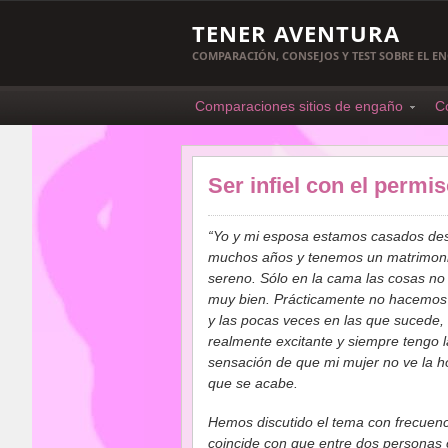
TENER AVENTURA
COMPARACIÓN, CONSEJOS Y TEST SOBRE EL 
Comparaciones sitios de engaño
C
Ser infiel con el permi
“Yo y mi esposa estamos casados de
muchos años y tenemos un matrimonio
sereno. Sólo en la cama las cosas n
muy bien. Prácticamente no hacemos 
y las pocas veces en las que sucede,
realmente excitante y siempre tengo l
sensación de que mi mujer no ve la h
que se acabe.
Hemos discutido el tema con frecuenci
coincide con que entre dos personas