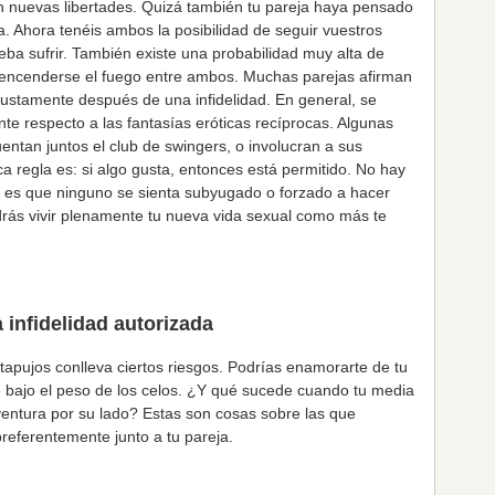
én nuevas libertades. Quizá también tu pareja haya pensado
a. Ahora tenéis ambos la posibilidad de seguir vuestros
ba sufrir. También existe una probabilidad muy alta de
 a encenderse el fuego entre ambos. Muchas parejas afirman
justamente después de una infidelidad. En general, se
e respecto a las fantasías eróticas recíprocas. Algunas
entan juntos el club de swingers, o involucran a sus
 regla es: si algo gusta, entonces está permitido. No hay
te es que ninguno se sienta subyugado o forzado a hacer
rás vivir plenamente tu nueva vida sexual como más te
 infidelidad autorizada
tapujos conlleva ciertos riesgos. Podrías enamorarte de tu
 bajo el peso de los celos. ¿Y qué sucede cuando tu media
ventura por su lado? Estas son cosas sobre las que
preferentemente junto a tu pareja.