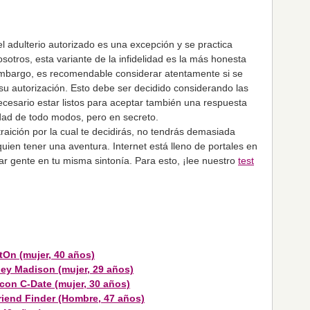
 el adulterio autorizado es una excepción y se practica
otros, esta variante de la infidelidad es la más honesta
embargo, es recomendable considerar atentamente si se
su autorización. Esto debe ser decidido considerando las
ecesario estar listos para aceptar también una respuesta
lidad de todo modos, pero en secreto.
traición por la cual te decidirás, no tendrás demasiada
quien tener una aventura. Internet está lleno de portales en
ar gente en tu misma sintonía. Para esto, ¡lee nuestro
test
tOn (mujer, 40 años)
ey Madison (mujer, 29 años)
con C-Date (mujer, 30 años)
riend Finder (Hombre, 47 años)