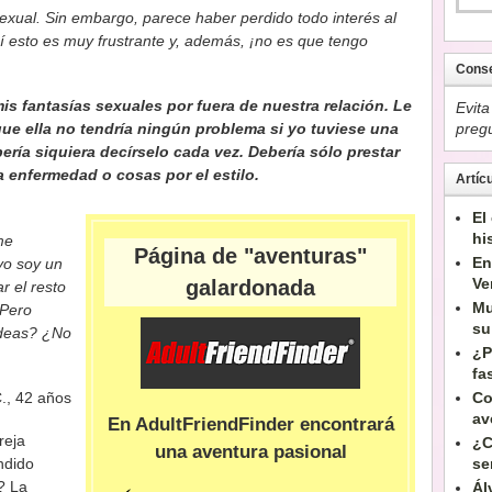
exual. Sin embargo, parece haber perdido todo interés al
í esto es muy frustrante y, además, ¡no es que tengo
Conse
s fantasías sexuales por fuera de nuestra relación. Le
Evit
que ella no tendría ningún problema si yo tuviese una
preg
ería siquiera decírselo cada vez. Debería sólo prestar
 enfermedad o cosas por el estilo.
Artíc
El
hi
me
Página de "aventuras"
En
yo soy un
Ve
galardonada
r el resto
Mu
 Pero
su
ideas? ¿No
¿P
fa
., 42 años
Co
av
En AdultFriendFinder encontrará
reja
¿C
una aventura pasional
ndido
se
? La
Ál