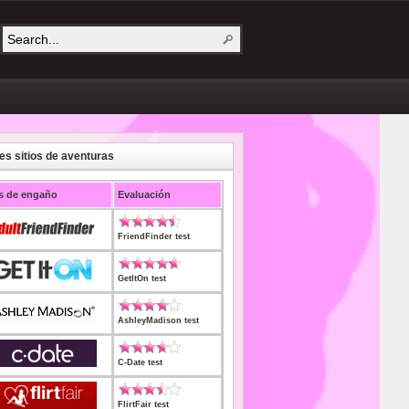
es sitios de aventuras
os de engaño
Evaluación
FriendFinder test
GetItOn test
AshleyMadison test
C-Date test
FlirtFair test