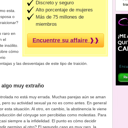
Discreto y seguro
tr
Alto porcentaje de mujeres
omo esta.
Más de 75 millones de
esposa o
traicionar?
miembros
o raro en
Encuentre su affaire ❱❱
n el
e insólito.
sobre cómo
erio
tajas y las desventajas de este tipo de traición.
s algo muy extraño
ontrolada no está muy errada. Muchas parejas aún se aman
pero su actividad sexual ya no es como antes. En general
 esta situación. Al otro, en cambio, la abstinencia le viene
 seducción del cónyuge son percibidas como molestias. Para
casi siempre a la infidelidad. El punto es cómo decidir
edir permiso al otro? El segundo caso es muy raro, la