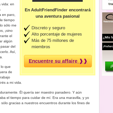
tr
 vida: en
a
En AdultFriendFinder encontrará
a en paro,
una aventura pasional
de tiempo
 No sólo me
Discreto y seguro
s, ¡sino
Alto porcentaje de mujeres
rante el
Más de 75 millones de
ar algún
miembros
 pasar del
cerlo. Así,
a.
Encuentre su affaire ❱❱
 lo que
fuera de
trabajo
rés a mi vida.
duramente. Él quería ser maestro panadero. Y aún
ba el tiempo para cuidar de mí. Era una maravilla, y yo
s sólo gracias a nuestros encuentros durante los fines de