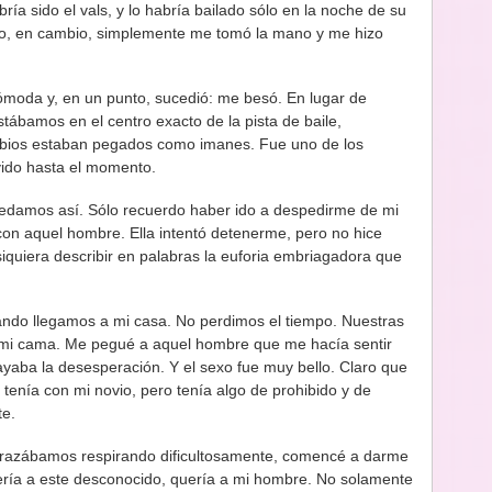
ía sido el vals, y lo habría bailado sólo en la noche de su
o, en cambio, simplemente me tomó la mano y me hizo
oda y, en un punto, sucedió: me besó. En lugar de
stábamos en el centro exacto de la pista de baile,
labios estaban pegados como imanes. Fue uno de los
ido hasta el momento.
uedamos así. Sólo recuerdo haber ido a despedirme de mi
con aquel hombre. Ella intentó detenerme, pero no hice
iquiera describir en palabras la euforia embriagadora que
ando llegamos a mi casa. No perdimos el tiempo. Nuestras
 mi cama. Me pegué a aquel hombre que me hacía sentir
aba la desesperación. Y el sexo fue muy bello. Claro que
tenía con mi novio, pero tenía algo de prohibido y de
te.
razábamos respirando dificultosamente, comencé a darme
ería a este desconocido, quería a mi hombre. No solamente