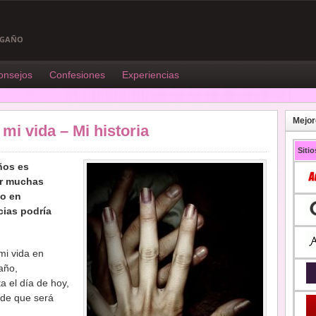
ENGAÑO
onsejos
Confesiones
Experiencias
Mejor
mi vida – Mi historia
Siti
ños es
vir muchas
lo en
cias podría
mi vida en
año,
a el día de hoy,
a de que será