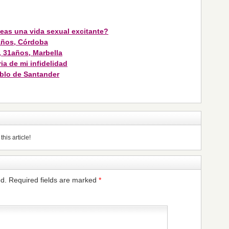
eas una vida sexual excitante?
 años, Córdoba
z, 31años, Marbella
ia de mi infidelidad
ablo de Santander
his article!
ed.
Required fields are marked
*