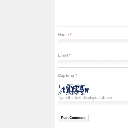
Name
*
Email
*
Captcha
*
Type the text displayed above: