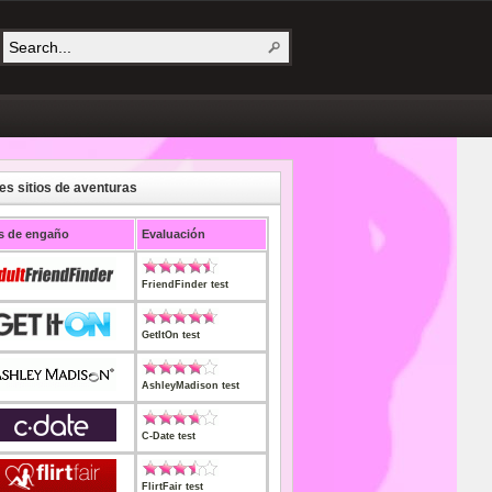
es sitios de aventuras
os de engaño
Evaluación
FriendFinder test
GetItOn test
AshleyMadison test
C-Date test
FlirtFair test