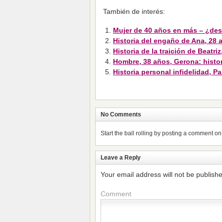
También de interés:
Mujer de 40 años en más – ¿des
Historia del engaño de Ana, 28
Historia de la traición de Beatri
Hombre, 38 años, Gerona: histor
Historia personal infidelidad, P
No Comments
Start the ball rolling by posting a comment on t
Leave a Reply
Your email address will not be publish
Comment