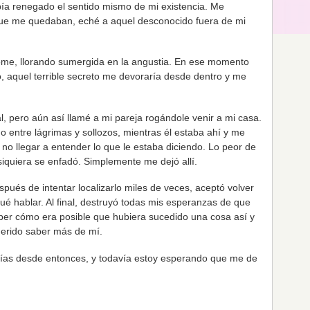
abía renegado el sentido mismo de mi existencia. Me
 que me quedaban, eché a aquel desconocido fuera de mi
ome, llorando sumergida en la angustia. En ese momento
, aquel terrible secreto me devoraría desde dentro y me
, pero aún así llamé a mi pareja rogándole venir a mi casa.
 entre lágrimas y sollozos, mientras él estaba ahí y me
no llegar a entender lo que le estaba diciendo. Lo peor de
 siquiera se enfadó. Simplemente me dejó allí.
ués de intentar localizarlo miles de veces, aceptó volver
é hablar. Al final, destruyó todas mis esperanzas de que
aber cómo era posible que hubiera sucedido una cosa así y
rido saber más de mí.
ías desde entonces, y todavía estoy esperando que me de