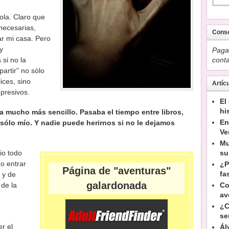
ola. Claro que
necesarias,
Conse
ar mi casa. Pero
y
Paga 
si no la
conta
artir” no sólo
ices, sino
Artíc
presivos.
El
hi
 mucho más sencillo. Pasaba el tiempo entre libros,
En
sólo mío. Y nadie puede herirnos si no le dejamos
Ve
Mu
io todo
su
o entrar
¿P
Página de "aventuras"
fa
 y de
galardonada
de la
Co
av
¿C
se
r el
Ál