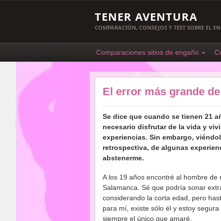
TENER AVENTURA
COMPARACIÓN, CONSEJOS Y TEST SOBRE EL 
Comparaciones sitios de engaño
C
El error más grande de 
Se dice que cuando se tienen 21 a
necesario disfrutar de la vida y vi
experiencias. Sin embargo, viéndo
retrospectiva, de algunas experien
abstenerme.
A los 19 años encontré al hombre de 
Salamanca. Sé que podría sonar extr
considerando la corta edad, pero hast
para mí, existe sólo él y estoy segur
siempre el único que amaré.