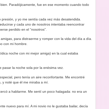
ien. Paradójicamente, fue en ese momento cuando todo
o presión, y yo me sentía cada vez más desatendida.
ducirse y cada uno de nosotros intentaba reencontrar
berse perdido en el “nosotros”.
migas, para distraerme y romper con la vida del día a día.
po con mi hombre.
tídica noche con mi mejor amiga) en la cual estaba
ue pasar la noche sola por la enésima vez.
 especial, pero tenía un aire reconfortante. Me encontré
, y noté que él me miraba a mí.
cercó a hablarme. Me sentí un poco halagada: no era un
mente nuevo para mí. A mi novio no le gustaba bailar, decía