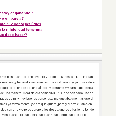
 estoy engañando?
o o en pareja?
te? 12 consejos útiles
 la infidelidad femenina
¿Qué debo hacer?
 me esta pasando.. me divorcie y luego de 6 meses .. tube la gran
isma vez ,y he vivido tres años asi.. paso el tiempo y yo nunca deje
le que no se entere del uno al otro ..y creanme vivi una experiencia
de una manera irrealista era como vivir un sueño con cada uno de
orados de mi y muy buenas personas,y me gustaba uno mas que el
amos ya formalmente ,y claro que quiero ,pero y el otro el tambièn
stoy con uno y otro yo quiero a los dos , a uno de ellos le he tenido
 ,.y ha pasado lo que tenia que pasar que tengo que decidir con