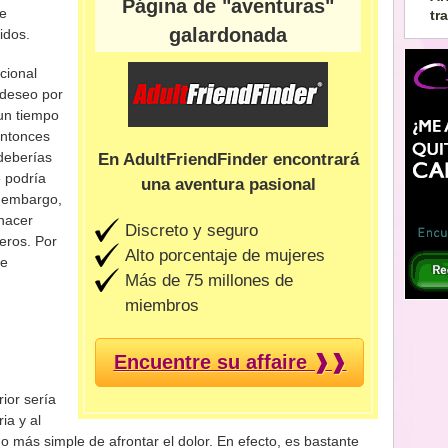
Página de "aventuras"
se
tr
galardonada
idos.
cional
 deseo por
un tiempo
entonces
 deberías
En AdultFriendFinder encontrará
e podría
una aventura pasional
in embargo,
 hacer
Discreto y seguro
eros. Por
Alto porcentaje de mujeres
te
Más de 75 millones de
miembros
Encuentre su affaire ❱❱
ior sería
ia y al
 más simple de afrontar el dolor. En efecto, es bastante