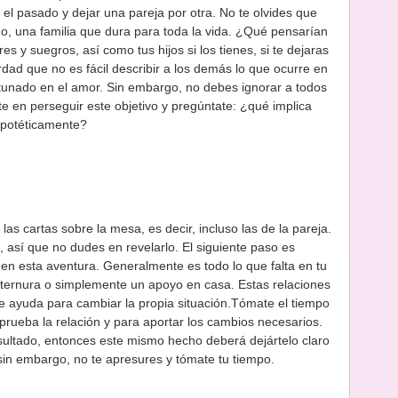
a el pasado y dejar una pareja por otra. No te olvides que
o, una familia que dura para toda la vida. ¿Qué pensarían
s y suegros, así como tus hijos si los tienes, si te dejaras
dad que no es fácil describir a los demás lo que ocurre en
rtunado en el amor. Sin embargo, no debes ignorar a todos
te en perseguir este objetivo y pregúntate: ¿qué implica
hipotéticamente?
as cartas sobre la mesa, es decir, incluso las de la pareja.
 así que no dudes en revelarlo. El siguiente paso es
en esta aventura. Generalmente es todo lo que falta en tu
a ternura o simplemente un apoyo en casa. Estas relaciones
e ayuda para cambiar la propia situación.Tómate el tiempo
prueba la relación y para aportar los cambios necesarios.
esultado, entonces este mismo hecho deberá dejártelo claro
sin embargo, no te apresures y tómate tu tiempo.