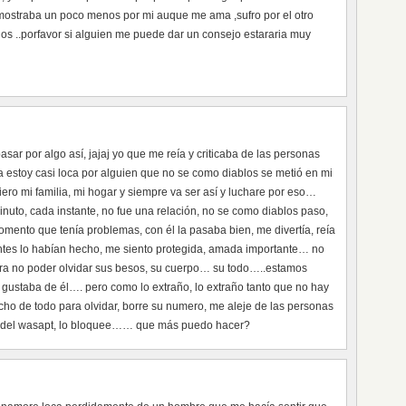
r mostraba un poco menos por mi auque me ama ,sufro por el otro
s ..porfavor si alguien me puede dar un consejo estararia muy
asar por algo así, jajaj yo que me reía y criticaba de las personas
ra estoy casi loca por alguien que no se como diablos se metió en mi
iero mi familia, mi hogar y siempre va ser así y luchare por eso…
inuto, cada instante, no fue una relación, no se como diablos paso,
mento que tenía problemas, con él la pasaba bien, me divertía, reía
antes lo habían hecho, me siento protegida, amada importante… no
ara no poder olvidar sus besos, su cuerpo… su todo…..estamos
gustaba de él…. pero como lo extraño, lo extraño tanto que no hay
ho de todo para olvidar, borre su numero, me aleje de las personas
 del wasapt, lo bloquee…… que más puedo hacer?