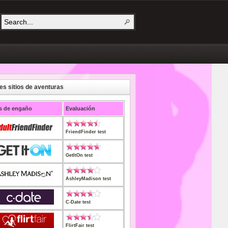
es sitios de aventuras
os de engaño
Evaluación
FriendFinder test
GetItOn test
AshleyMadison test
C-Date test
FlirtFair test