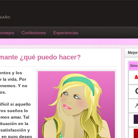
ENGAÑO
onsejos
Confesiones
Experiencias
Mejor
 amante ¿qué puedo hacer?
Siti
entos y los
 la vida. Por
enemos. Y no
os.
ícil si aquello
ros sueños lo
mos amar. Tal
ituación en la
 satisfacción y
ó en puro deseo