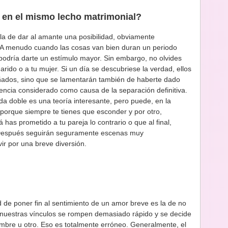
e en el mismo lecho matrimonial?
la de dar al amante una posibilidad, obviamente
. A menudo cuando las cosas van bien duran un periodo
 podría darte un estímulo mayor. Sin embargo, no olvides
arido o a tu mujer. Si un día se descubriese la verdad, ellos
ñados, sino que se lamentarán también de haberte dado
uencia considerado como causa de la separación definitiva.
ida doble es una teoría interesante, pero puede, en la
, porque siempre te tienes que esconder y por otro,
 has prometido a tu pareja lo contrario o que al final,
. Después seguirán seguramente escenas muy
ir por una breve diversión.
d de poner fin al sentimiento de un amor breve es la de no
a nuestras vínculos se rompen demasiado rápido y se decide
bre u otro. Eso es totalmente erróneo. Generalmente, el