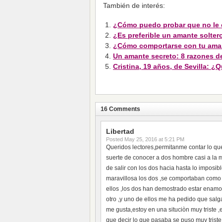
También de interés:
¿Cómo puedo probar que no le
¿Es preferible un amante solter
¿Cómo comportarse con tu aman
Un amante secreto: 8 razones de
Cristina, 19 años, de Sevilla: 
16 Comments
Libertad
Posted
May 25, 2016 at 5:21 PM
Queridos lectores,permitanme contar lo que
suerte de conocer a dos hombre casi a la m
de salir con los dos hacia hasta lo imposib
maravillosa los dos ,se comportaban como 
ellos ,los dos han demostrado estar enam
otro ,y uno de ellos me ha pedido que salg
me gusta,estoy en una situciòn muy triste ,e
que decir lo que pasaba se puso muy triste