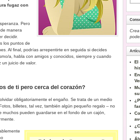
ura fugaz con
Conse
esperanza. Pero
n de manera
Crea
r decidir.
pode
s los puntos de
es. Al final, podrías arrepentirte en seguida si decides
Artíc
ismo/a, habla con amigos y conocidos, siempre y cuando
El
un juicio de valor.
hi
En
Ve
s de ti pero cerca del corazón?
Mu
su
olvidar obligatoriamente el engaño. Se trata de un medio
¿P
Fotos, billetes, tal vez, también algún pequeño regalo – no
fa
que muchos pueden guardarse en el fondo de un cajón,
Co
rmente.
av
¿C
bablemente
se
mo
Ál