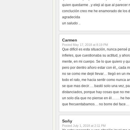
quien quedarme ..y eleji al que al parece
conclución creo me he enamorado de los do
agradecida
un saludo ..
Carmen
Posted
May 17, 2018 at 8:19 PM
Que difícil es esta situación, nunca pensé p
infieles, que cuestionaba su actitud, y aho
mente, en mi cuerpo. Se lo que quiero y qu
pero por dentro añoro estar con él,, cada m
no se como me dejé llevar… llegó en un mo
todo el rato, me hacia sentir como nunca 
se que mas decir…. bastó solo una vez, p
distanciados, porque hay cosas que no me 
un solo día que no piense en él……. he hec
que frecuentabamos… no borre del face…
Soñy
Posted
July 1, 2018 at 2:11 PM